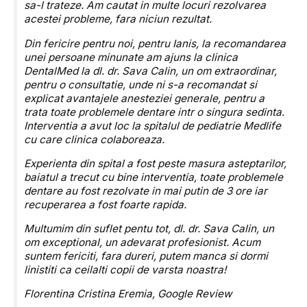
sa-l trateze. Am cautat in multe locuri rezolvarea
acestei probleme, fara niciun rezultat.
Din fericire pentru noi, pentru Ianis, la recomandarea
unei persoane minunate am ajuns la clinica
DentalMed la dl. dr. Sava Calin, un om extraordinar,
pentru o consultatie, unde ni s-a recomandat si
explicat avantajele anesteziei generale, pentru a
trata toate problemele dentare intr o singura sedinta.
Interventia a avut loc la spitalul de pediatrie Medlife
cu care clinica colaboreaza.
Experienta din spital a fost peste masura asteptarilor,
baiatul a trecut cu bine interventia, toate problemele
dentare au fost rezolvate in mai putin de 3 ore iar
recuperarea a fost foarte rapida.
Multumim din suflet pentu tot, dl. dr. Sava Calin, un
om exceptional, un adevarat profesionist. Acum
suntem fericiti, fara dureri, putem manca si dormi
linistiti ca ceilalti copii de varsta noastra!
Florentina Cristina Eremia,
Google Review