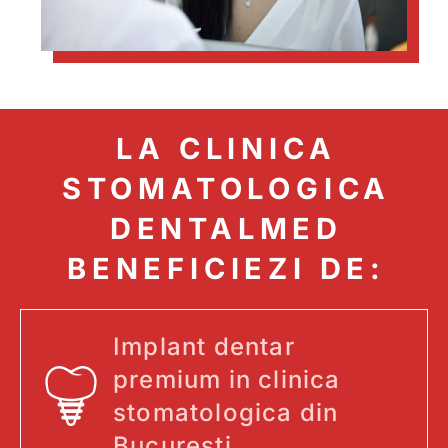
LA CLINICA
STOMATOLOGICA
DENTALMED
BENEFICIEZI DE:
Implant dentar
premium in clinica
stomatologica din
Bucuresti