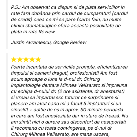
P.S.: Am observat ca dispun si de plata serviciilor in
rate fara dobânda prin cardul de cumparaturi (cardul
de credit) ceea ce mi se pare foarte fain, nu multe
clinici stomatologice ofera aceasta posibilitate de
plata in rate.
Review
Justin Avramescu,
Googl
e
Review
Foarte incantata de serviciile prompte, eficientizarea
timpului si oameni draguti, profesionisti! Am fost
acum aproape o luna la d-nul dr. Chirurg
implantologie dentara Mihnea Velisarato si impreuna
cu echipa d-nului dr. (2 dre asistente, dr anestezist)
si vreau sa impartasesc tuturor ce surprindere si
placere am avut cand mi a facut 5 implanturi si un
sinuslift + aditie de os in aprox. 90 minute perioada
in care am fost anesteziata dar in stare de trează. Nu
am simtit nici o durere sau disconfort de nesuportat!
Il recomand cu toata convingerea, pe d-nul dr
Chirurg Mihnea Velisarato, are mana usoara,