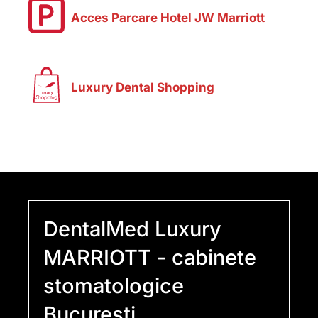
Acces Parcare Hotel JW Marriott
Luxury Dental Shopping
DentalMed Luxury
MARRIOTT - cabinete
stomatologice
Bucuresti