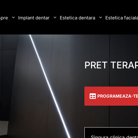
pre
Implant dentar
Estetica dentara
Estetica facial
PRET TERAP
PROGRAMEAZA-T
Singura clinica dent