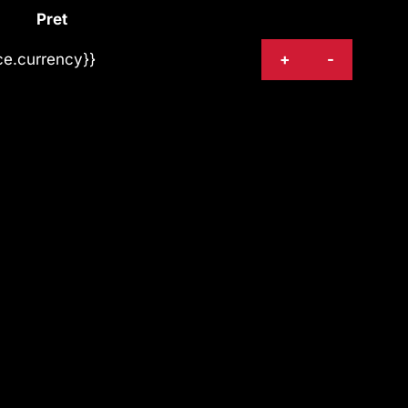
Pret
ice.currency}}
+
-