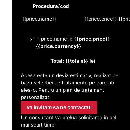
Procedura/cod
{{price.name}}
{{price.price}} {{pr
{{price.name}}:
{{price.price}}
{{price.currency}}
Total: {{totals}} lei
Acesa este un deviz estimativ, realizat pe
baza selectiei de tratamente pe care ati
ales-o. Pentru un plan de tratament
personalizat,
va invitam sa ne contactati
Un consultant va prelua solicitarea in cel
mai scurt timp.