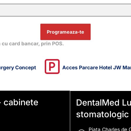
Programeaza-te
a cu card bancar, prin POS.
urgery Concept
Acces Parcare Hotel JW Mar
 cabinete
DentalMed Lu
stomatologic
Piata Charles de 