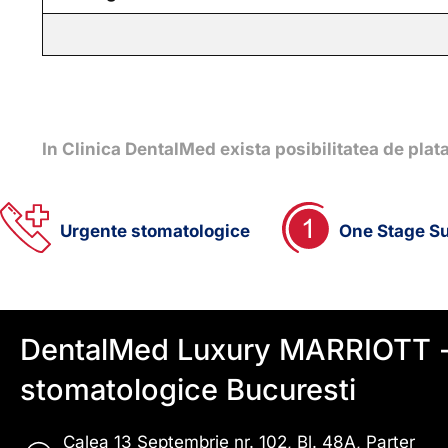
In Clinica DentalMed exista posibilitatea de plat
Urgente stomatologice
One Stage S
DentalMed Luxury MARRIOTT -
stomatologice Bucuresti
Calea 13 Septembrie nr. 102, Bl. 48A, Parter