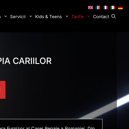
.
.
.
.
.
a
Servicii
Kids & Teens
Tarife
Contact
IA CARIILOR
E
ara Furnizor al Casei Regale a Romaniei. Din