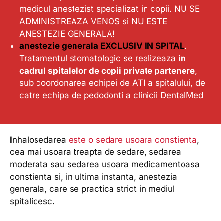
medicul anestezist specializat in copii. NU SE
ADMINISTREAZA VENOS si NU ESTE
ANESTEZIE GENERALA!
anestezie generala EXCLUSIV IN SPITAL
.
Tratamentul stomatologic se realizeaza
in
cadrul spitalelor de copii private partenere
,
sub coordonarea echipei de ATI a spitalului, de
catre echipa de pedodonti a clinicii DentalMed
I
nhalosedarea
este o sedare usoara constienta
,
cea mai usoara treapta de sedare, sedarea
moderata sau sedarea usoara medicamentoasa
constienta si, in ultima instanta, anestezia
generala, care se practica strict in mediul
spitalicesc.