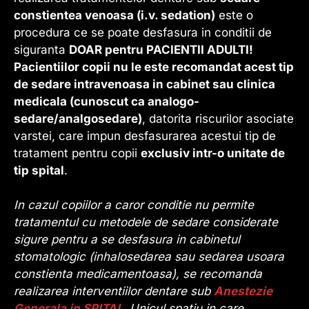
constientea venoasa (i.v. sedation)
este o
procedura ce se poate desfasura in conditii de
siguranta
DOAR pentru PACIENTII ADULTI!
Pacientiilor copii nu le este recomandat acest tip
de sedare intravenoasa in cabinet sau clinica
medicala (cunoscut ca analogo-
sedare/analgosedare)
, datorita riscurilor asociate
varstei, care impun desfasurarea acestui tip de
tratament pentru copii
exclusiv intr-o unitate de
tip spital
.
In cazul copiilor a caror conditie nu permite
tratamentul cu metodele de sedare considerate
sigure pentru a se desfasura in cabinetul
stomatologic (inhalosedarea sau sedarea usoara
constienta medicamentoasa), se recomanda
realizarea interventiilor dentare sub
Anestezie
Generala in SPITAL
.
Unicul spatiu in care