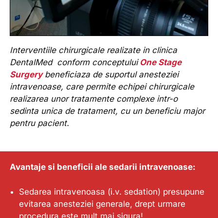
Interventiile chirurgicale realizate in clinica
DentalMed conform conceptului
One Stage
Surgery
beneficiaza de suportul anesteziei
intravenoase, care permite echipei chirurgicale
realizarea unor tratamente complexe intr-o
sedinta unica de tratament, cu un beneficiu major
pentru pacient.
Avantaje si beneficii ale sedarii intravenoase:
Sedarea intravenoasa (i.v. sedation) presupune
evitarea anesteziei generale, drept urmare
procedura este mult mai sigura!