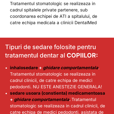
Tratamentul stomatologic se realizeaza in
cadrul spitalele private partenere, sub
coordonarea echipei de ATI a spitalului, de
catre echipa medicala a clinicii DentalMed
Tipuri de sedare folosite pentru
tratamentul dentar al
COPIILOR:
inhalosedare
+
ghidare comportamentala
.
Tratamentul stomatologic se realizeaza in
cadrul clinicii, de catre echipa de medici
pedodonti. NU ESTE ANESTEZIE GENERALA!
sedare usoara (constienta) medicamentoasa
+
ghidare comportamentala
.
Tratamentul
stomatologic se realizeaza in cadrul clinicii, de
catre echipa de medici pedodonti, asistata de