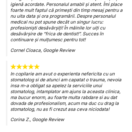
igienă acordate. Personalul amabil și atent. Îmi place
foarte mult faptul că primești din timp mesaj pentru a
nu uita data și ora programării. Despre personalul
medical nu pot spune decât un singur lucru:
profesioniști desăvârșiți! În mâinile lor uiți cu
desăvârșire de “frica de dentist!”. Succes în
continuare și mulțumesc pentru tot!
Cornel Cioaca,
Google Review
In copilarie am avut o experienta nefericita cu un
stomatolog si de atunci am capatat o trauma, nevoia
insa m-a obligat sa apelez la serviciile unui
stomatolog, intamplator am ajuns la aceasta clinica,
ma bucur enorm, au foarte multa rabdare si au dat
dovada de profesionalism, acum ma duc cu drag la
stomatolog, nu as fi crezut asa ceva niciodata!
Corina Z.,
Google Review