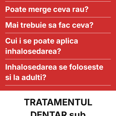
Poate merge ceva rau?
Mai trebuie sa fac ceva?
Cui i se poate aplica
inhalosedarea?
Inhalosedarea se foloseste
si la adulti?
TRATAMENTUL
DENTAR sub