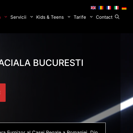
.
.
.
.
.
a
Servicii
Kids & Teens
Tarife
Contact
FACIALA BUCURESTI
E
ara Furnizor al Casei Regale a Romaniei. Din