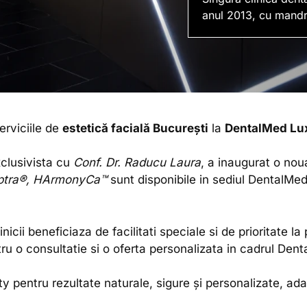
anul 2013, cu mandr
rviciile de
estetică facială București
la
DentalMed Lu
xclusivista cu
Conf. Dr. Raducu Laura
, a inaugurat o noua
ulptra®, HArmonyCa™
sunt disponibile in sediul DentalMed
linicii beneficiaza de facilitati speciale si de prioritate la
u o consultatie si o oferta personalizata in cadrul Den
pentru rezultate naturale, sigure și personalizate, adap