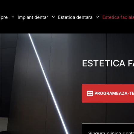
pre
Implant dentar
Estetica dentara
Estetica facial
ESTETICA 
PROGRAMEAZA-T
Singura clinica dent