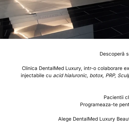
Descoperă se
Clinica DentalMed Luxury, intr-o colaborare e
injectabile cu
acid hialuronic, botox, PRP, Sc
Pacientii c
Programeaza-te pentr
Alege DentalMed Luxury Beauty 