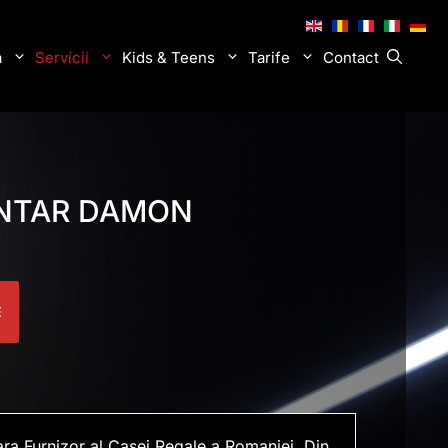
.
.
.
.
.
a
Servicii
Kids & Teens
Tarife
Contact
NTAR DAMON
E
ara Furnizor al Casei Regale a Romaniei. Din