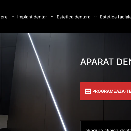
pre
Implant dentar
Estetica dentara
Estetica facial
APARAT DE
PROGRAMEAZA-T
Singura clinica dent