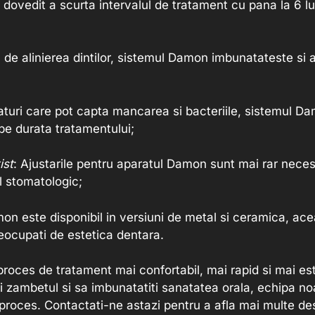
dovedit a scurta intervalul de tratament cu pana la 6 lu
ta de alinierea dintilor, sistemul Damon imbunatateste si
gaturi care pot capta mancarea si bacteriile, sistemul D
pe durata tratamentului;
ist
: Ajustarile pentru aparatul Damon sunt mai rar neces
l stomatologic;
on este disponibil in versiuni de metal si ceramica, acea
reocupati de estetica dentara.
oces de tratament mai confortabil, mai rapid si mai este
ti zambetul si sa imbunatatiti sanatatea orala, echipa n
i proces. Contactati-ne astazi pentru a afla mai multe d