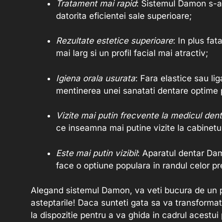
Tratament mai rapid
: Sistemul Damon s-a 
datorita eficientei sale superioare;
Rezultate estetice superioare
: In plus fa
mai larg si un profil facial mai atractiv;
Igiena orala usurata
: Fara elastice sau li
mentinerea unei sanatati dentare optime 
Vizite mai putin frecvente la medicul dent
ce inseamna mai putine vizite la cabinetu
Este mai putin vizibil
: Aparatul dentar Dam
face o optiune populara in randul celor p
Alegand sistemul Damon, va veti bucura de un pr
asteptarile! Daca sunteti gata sa va transforma
la dispozitie pentru a va ghida in cadrul acestu