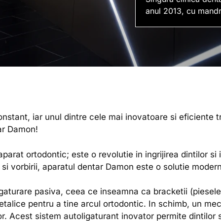
anul 2013, cu mandr
nstant, iar unul dintre cele mai inovatoare si eficiente t
ar Damon!
at ortodontic; este o revolutie in ingrijirea dintilor si
iei si vorbirii, aparatul dentar Damon este o solutie mode
igaturare pasiva, ceea ce inseamna ca bracketii (piesel
metalice pentru a tine arcul ortodontic. In schimb, un me
lor. Acest sistem autoligaturant inovator permite dintilor 