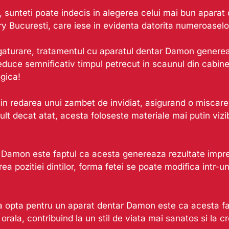
, sunteti poate indecis in alegerea celui mai bun aparat
 Bucuresti, care iese in evidenta datorita numeroaselor
-ligaturare, tratamentul cu aparatul dentar Damon genere
duce semnificativ timpul petrecut in scaunul din cabinetu
gica!
in redarea unui zambet de invidiat, asigurand o miscare 
lt decat atat, acesta foloseste materiale mai putin vizib
Damon este faptul ca acesta genereaza rezultate impresio
rea pozitiei dintilor, forma fetei se poate modifica intr-
 a opta pentru un aparat dentar Damon este ca acesta 
la, contribuind la un stil de viata mai sanatos si la cre