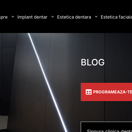
pre
Implant dentar
Estetica dentara
Estetica facial
BLOG
PROGRAMEAZA-T
Singura clinica dent