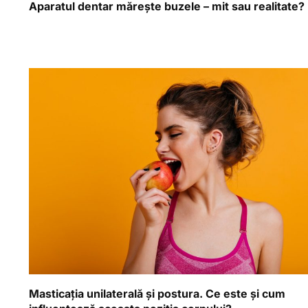
Aparatul dentar mărește buzele – mit sau realitate?
Masticația unilaterală și postura. Ce este și cum