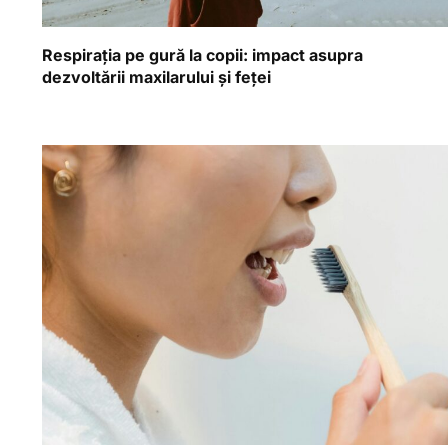
Respirația pe gură la copii: impact asupra
dezvoltării maxilarului și feței