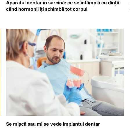
Aparatul dentar în sarcină: ce se întâmplă cu dinții
când hormonii îți schimbă tot corpul
Se mișcă sau mi se vede implantul dentar