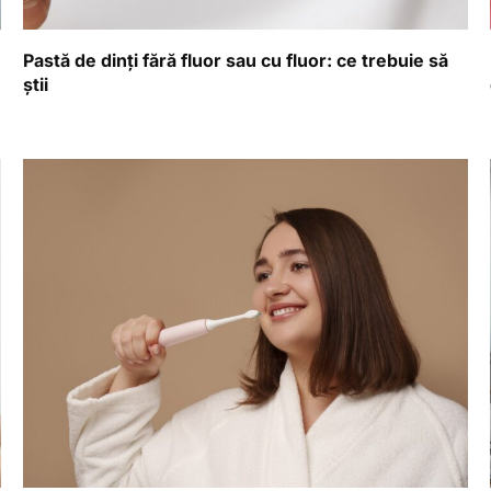
Pastă de dinți fără fluor sau cu fluor: ce trebuie să
știi