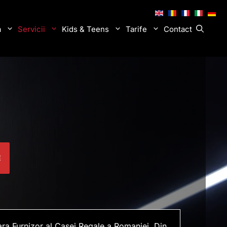
.
.
.
.
.
a
Servicii
Kids & Teens
Tarife
Contact
E
ara Furnizor al Casei Regale a Romaniei. Din