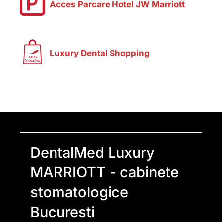
Acces Parcare Hotel JW Marriott
Luxury Dental Shopping
DentalMed Luxury
MARRIOTT - cabinete
stomatologice
Bucuresti