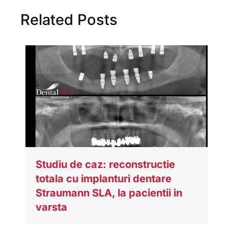
Related Posts
Studiu de caz: reconstructie
totala cu implanturi dentare
Straumann SLA, la pacientii in
varsta