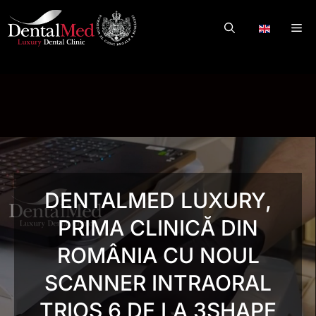
Skip
to
Me
.
content
DENTALMED LUXURY,
PRIMA CLINICĂ DIN
ROMÂNIA CU NOUL
SCANNER INTRAORAL
TRIOS 6 DE LA 3SHAPE