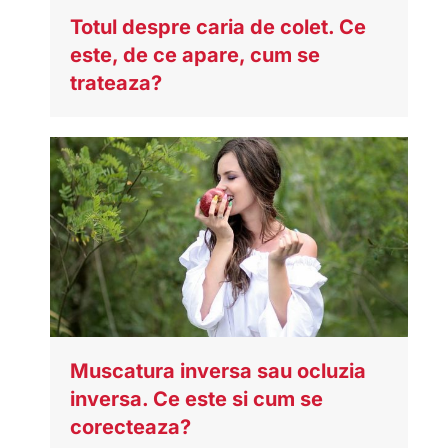
Totul despre caria de colet. Ce
este, de ce apare, cum se
trateaza?
Muscatura inversa sau ocluzia
inversa. Ce este si cum se
corecteaza?