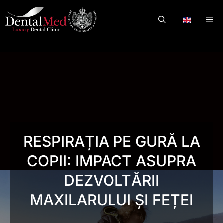
Skip
to
Me
.
content
RESPIRAȚIA PE GURĂ LA
COPII: IMPACT ASUPRA
DEZVOLTĂRII
MAXILARULUI ȘI FEȚEI