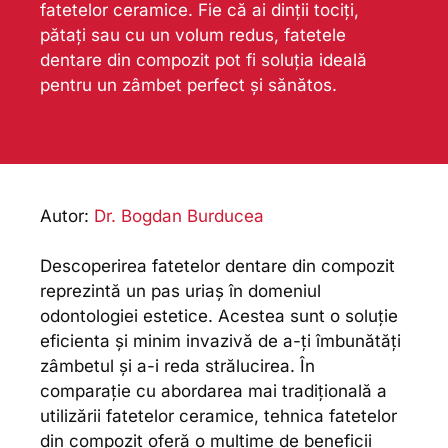
fatetelor ceramice. Fie că ai dinții tociți,
pătați sau cu un volum redus, fatetele
dentare din compozit pot fi soluția ideală
pentru un zâmbet perfect și sănătos.
Autor:
Dr. Bogdan Burducea
Descoperirea fatetelor dentare din compozit
reprezintă un pas uriaș în domeniul
odontologiei estetice. Acestea sunt o soluție
eficienta și minim invazivă de a-ți îmbunătăți
zâmbetul și a-i reda strălucirea. În
comparație cu abordarea mai tradițională a
utilizării fatetelor ceramice, tehnica fatetelor
din compozit oferă o mulțime de beneficii