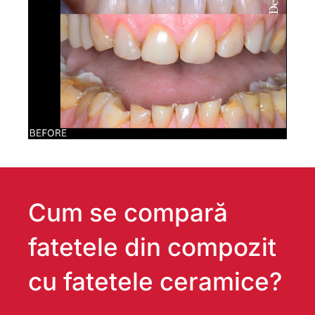
Cum se compară
fatetele din compozit
cu fatetele ceramice?