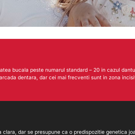
tatea bucala peste numarul standard – 20 in cazul danturi
rcada dentara, dar cei mai frecventi sunt in zona incisiv
lara, dar se presupune ca o predispozitie genetica joaca 