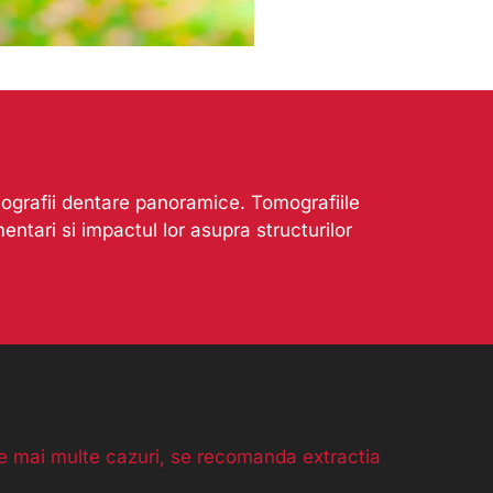
iografii dentare panoramice. Tomografiile
ntari si impactul lor asupra structurilor
le mai multe cazuri, se recomanda extractia