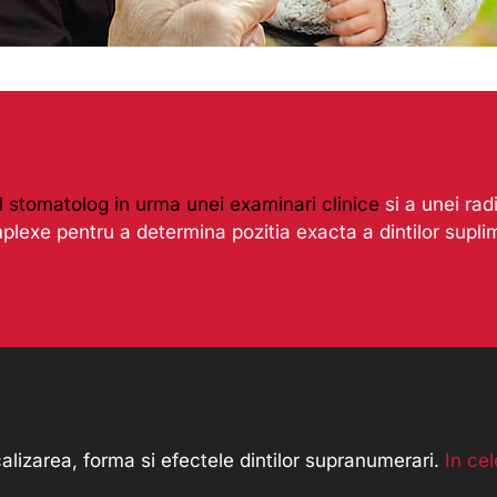
ul stomatolog in urma unei examinari clinice
si a unei rad
lexe pentru a determina pozitia exacta a dintilor suplime
alizarea, forma si efectele dintilor supranumerari.
In ce