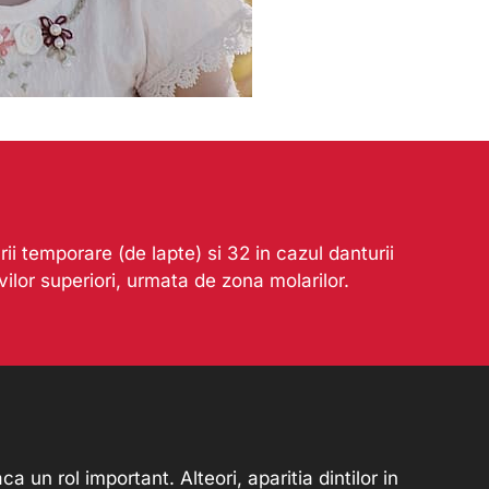
i temporare (de lapte) si 32 in cazul danturii
ilor superiori, urmata de zona molarilor.
un rol important. Alteori, aparitia dintilor in