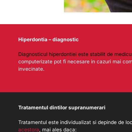
Hiperdontia – diagnostic
Diagnosticul hiperdontiei este stabilit de medic
computerizate pot fi necesare in cazuri mai comp
invecinate.
Tratamentul dintilor supranumerari
Tratamentul este individualizat si depinde de loc
acestora
, mai ales daca: