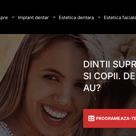
pre
Implant dentar
Estetica dentara
Estetica facial
DINTII SUP
SI COPII. D
AU?
PROGRAMEAZA-T