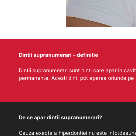
Dintii supranumerari – definitie
Dintii supranumerari sunt dinti care apar in cavi
permanente. Acesti dinti pot aparea oriunde pe a
De ce apar dintii supranumerari?
Cauza exacta a hiperdontiei nu este intotdeauna c